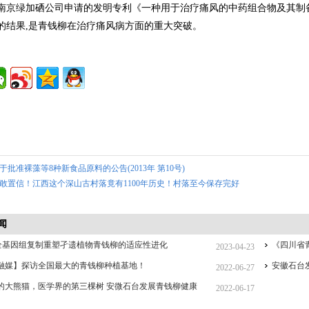
南京绿加硒公司申请的发明专利《一种用于治疗痛风的中药组合物及其制
的结果,是青钱柳在治疗痛风病方面的重大突破。
于批准裸藻等8种新食品原料的公告(2013年 第10号)
敢置信！江西这个深山古村落竟有1100年历史！村落至今保存完好
闻
 | 全基因组复制重塑孑遗植物青钱柳的适应性进化
《四川省
2023-04-23
融媒】探访全国最大的青钱柳种植基地！
安徽石台
2022-06-27
的大熊猫，医学界的第三棵树 安微石台发展青钱柳健康
2022-06-17
地助力乡村振兴