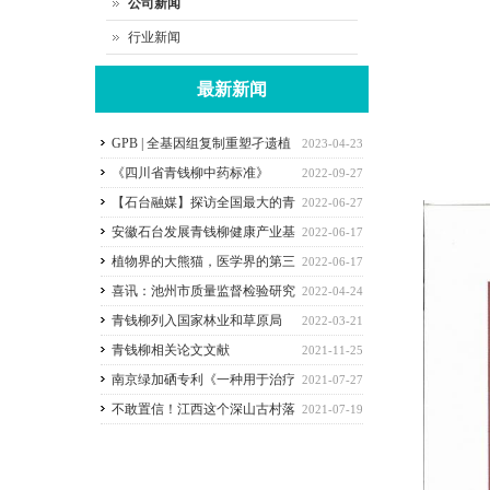
公司新闻
行业新闻
最新新闻
GPB | 全基因组复制重塑孑遗植
2023-04-23
物青钱柳的适应性进化
《四川省青钱柳中药标准》
2022-09-27
【石台融媒】探访全国最大的青
2022-06-27
钱柳种植基地！
安徽石台发展青钱柳健康产业基
2022-06-17
地 助力乡村振兴
植物界的大熊猫，医学界的第三
2022-06-17
棵树 安微石台发展青钱柳健康产业基地助
喜讯：池州市质量监督检验研究
2022-04-24
力乡村振兴
院青钱柳科研合作研发基地挂牌成立！
青钱柳列入国家林业和草原局
2022-03-21
《林草中药材产业发展指南》
青钱柳相关论文文献
2021-11-25
南京绿加硒专利《一种用于治疗
2021-07-27
痛风的中药组合物及其制备方法》获批
不敢置信！江西这个深山古村落
2021-07-19
竟有1100年历史！村落至今保存完好