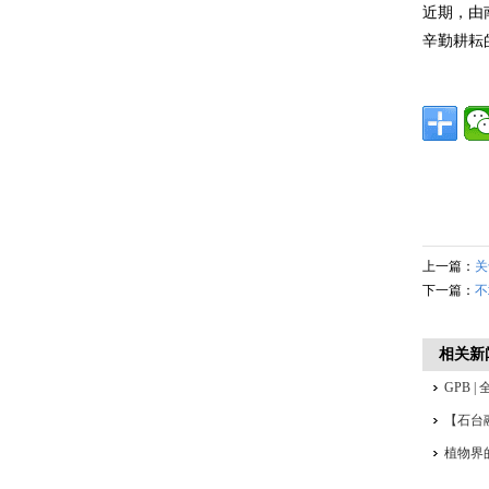
近期，由
辛勤耕耘
上一篇：
关
下一篇：
不
相关新
GPB
【石台
植物界
产业基